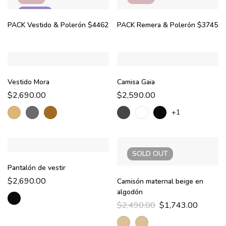
NUEVO
PACK Vestido & Polerón $4462
PACK Remera & Polerón $3745
Vestido Mora
Camisa Gaia
$
2,690.00
$
2,590.00
+1
SOLD
OUT
Pantalón de vestir
$
2,690.00
Camisón maternal beige en
algodón
$
2,490.00
$
1,743.00