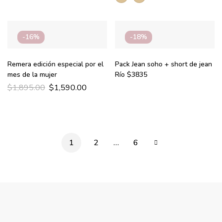
-16%
-18%
Remera edición especial por el
Pack Jean soho + short de jean
mes de la mujer
Río $3835
$
1,895.00
$
1,590.00
1
2
…
6