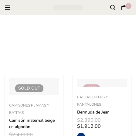
0
SOLD
OUT
-20%
CALZAS BIKERS Y
PANTALONES
CAMISONES PIJAMAS Y
Bermuda de Jean
BATITAS
$
2,390.00
Camisón maternal beige
$
1,912.00
en algodón
$
2,490.00